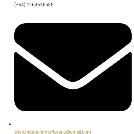
(+54) 1163616536
eljardindepalermofloreria@gmail.com